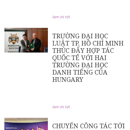
Xem chi tiết...
TRƯỜNG ĐẠI HỌC
LUẬT TP. HỒ CHÍ MINH
THÚC ĐẨY HỢP TÁC
QUỐC TẾ VỚI HAI
TRƯỜNG ĐẠI HỌC
DANH TIẾNG CỦA
HUNGARY
Xem chi tiết...
CHUYẾN CÔNG TÁC TỚI