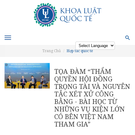
Toggle
navigation
Trang Chủ
Hợp tác quốc tế
Powered by
TỌA ĐÀM “THẨM
QUYỀN HỘI ĐỒNG
TRỌNG TÀI VÀ NGUYÊN
TẮC XÉT XỬ CÔNG
BẰNG - BÀI HỌC TỪ
NHỮNG VỤ KIỆN LỚN
CÓ BÊN VIỆT NAM
THAM GIA”